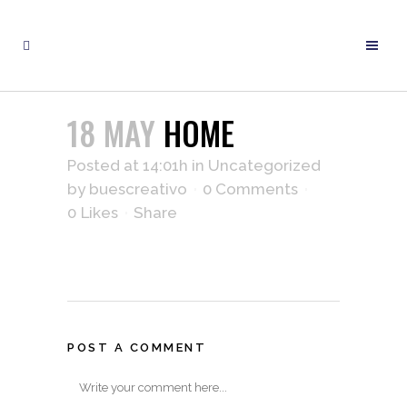
18 MAY
HOME
Posted at 14:01h
in
Uncategorized
by
buescreativo
0 Comments
0
Likes
Share
POST A COMMENT