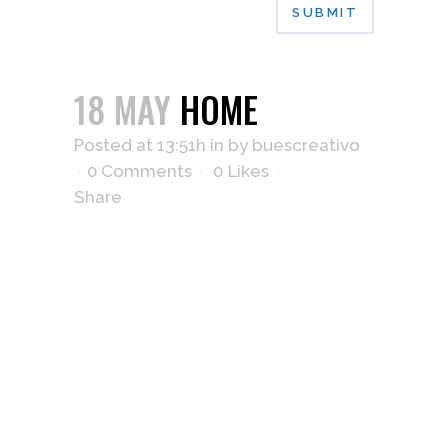
18 MAY
HOME
Posted at 13:51h
in
by
buescreativo
0 Comments
0
Likes
Share