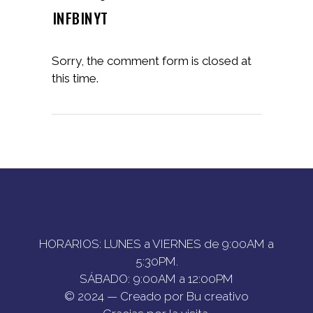
IN
FB
IN
YT
Sorry, the comment form is closed at
this time.
HORARIOS: LUNES a VIERNES de 9:00AM a
5:30PM.
SÁBADO: 9:00AM a 12:00PM
© 2024 — Creado por Bu creativo