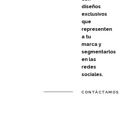
diseños
exclusivos
que
representen
a tu
marca y
segmentarlos
en las
redes
sociales.
CONTÁCTAMOS